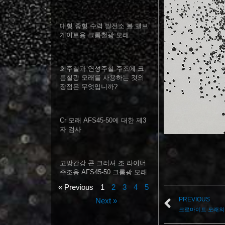
대형 중형 수력 발전소 볼 밸브
게이트용 크롬철광 모래
회주철과 연성주철 주조에 크
롬철광 모래를 사용하는 것의
장점은 무엇입니까?
Cr 모래 AFS45-50에 대한 제3
자 검사
고망간강 콘 크러셔 조 라이너
주조용 AFS45-50 크롬광 모래
« Previous
1
2
3
4
5
PREVIOUS
Next »
크로마이트 모래의