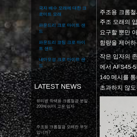
국자 배수 모래에 대한 크
주조용 크롬철
로미트 모래
주조 모래의 
파운드리 크로 마이트 샌
드
요구할 뿐만 아
함량을 제어하는
파운드리 코팅 크로 마이
트 샌드
작은 입자의 존
내마모성 크로 마이트 샌
드
에서 AFS45
140 메시를
LATEST NEWS
초과하지 않도
유리병 착색용 크롬철광 분말
200메쉬/더 고운 ​​입자
주조용 크롬철광 모래란 무엇
입니까?