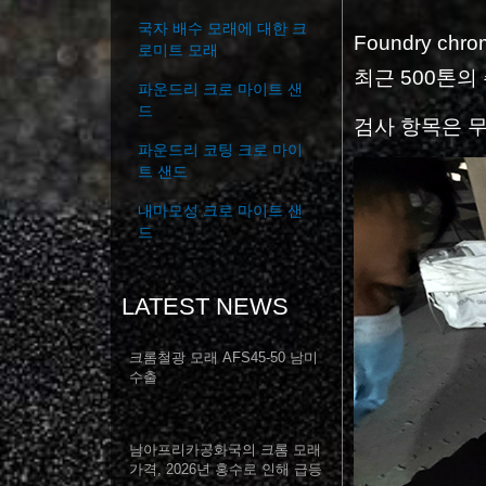
국자 배수 모래에 대한 크
Foundry chr
로미트 모래
최근 500톤의
파운드리 크로 마이트 샌
드
검사 항목은 무
파운드리 코팅 크로 마이
트 샌드
내마모성 크로 마이트 샌
드
LATEST NEWS
크롬철광 모래 AFS45-50 남미
수출
남아프리카공화국의 크롬 모래
가격, 2026년 홍수로 인해 급등