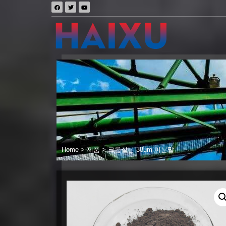
Home
>
제품
>
크롬철분 38um 미분말