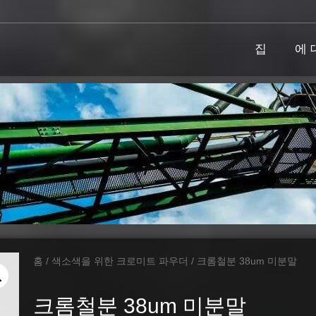
집
에 
홈
/
색소색을 위한 크로미트 파우더
/ 크롬철분 38um 미분말
크롬철분 38um 미분말