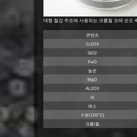
대형 철강 주조에 사용되는 크롬철 모래 순도 4
콘텐츠
Cr2O3
SiO2
FeO
높은
MgO
AL2O3
피
에스
수분(105°C)
크롬/철