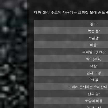
대형 철강 주조에 사용되는 크롬철 모래 순도 4
경도:
녹는 점:
소결점:
비중:
부피밀도(LPD):
탁도(JTU)
색상:
입자 모양
PH 값
모래에 존재하는 유리산의 
산의 양:
토양의 비율
열 전도성