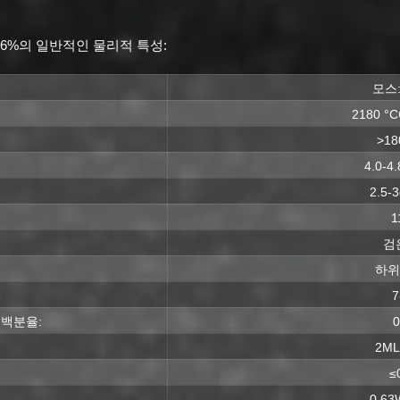
6%의 일반적인 물리적 특성:
모스:
2180 
>18
4.0-4
2.5-
1
검
하위
7
백분율:
2M
≤
0.63