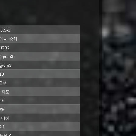
5.5-6
°C에서 승화
00°C
.8g/cm3
3g/cm3
10
은색
 각도
-9
0%
L 이하
0.1
W/M·K